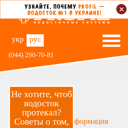
укр
рус
(044) 290-70-81
Не хотите, чтоб
водосток
протекал?
Советы о том,
← Вся полезная информация